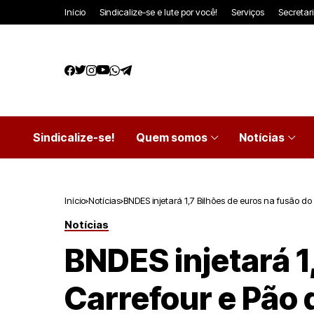
Início
Sindicalize-se e lute por você!
Serviços
Secretar
Sindicalize-se!
Quem somos
Notícias
Início
Notícias
BNDES injetará 1,7 Bilhões de euros na fusão d
Notícias
BNDES injetará 1
Carrefour e Pão