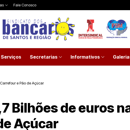
ias
Fale Conosco
Serviços
Secretarias
Informativos
Galeria
o Carrefour e Pão de Açúcar
,7 Bilhões de euros n
 de Açúcar