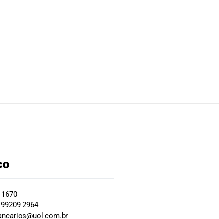
co
2 1670
 99209 2964
ancarios@uol.com.br