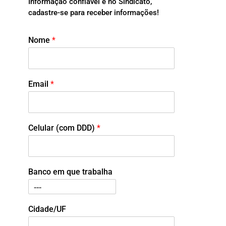
Informação confiável é no Sindicato,
cadastre-se para receber informações!
Nome
*
Email
*
Celular (com DDD)
*
Banco em que trabalha
Cidade/UF