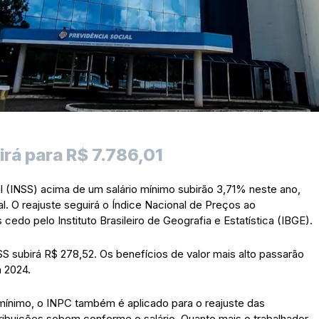
irá para R$ 7.786,01
al (INSS) acima de um salário mínimo subirão 3,71% neste ano,
al. O reajuste seguirá o Índice Nacional de Preços ao
do pelo Instituto Brasileiro de Geografia e Estatística (IBGE).
SS subirá R$ 278,52. Os benefícios de valor mais alto passarão
 2024.
 mínimo, o INPC também é aplicado para o reajuste das
tribuições sobem conforme o salário. Quanto mais o trabalhador