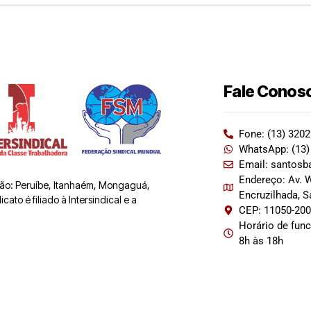
Fale Conos
Fone: (13) 320
WhatsApp: (13)
Email: santosb
Endereço: Av. W
 são: Peruíbe, Itanhaém, Mongaguá,
Encruzilhada, 
ato é filiado à Intersindical e a
CEP: 11050-20
Horário de fun
8h às 18h