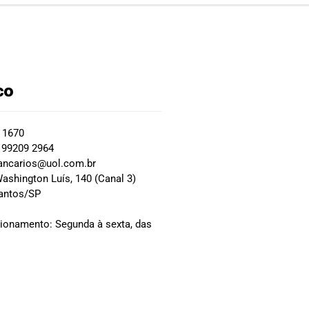
co
2 1670
 99209 2964
ancarios@uol.com.br
ashington Luís, 140 (Canal 3)
Santos/SP
0
cionamento: Segunda à sexta, das