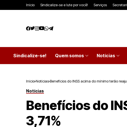
Início
Sindicalize-se e lute por você!
Serviços
Secretar
Sindicalize-se!
Quem somos
Notícias
Início
Notícias
Benefícios do INSS acima do mínimo terão reaju
Notícias
Benefícios do IN
3,71%