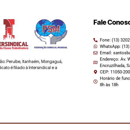
Fale Conos
Fone: (13) 320
WhatsApp: (13)
Email: santosb
Endereço: Av. W
 são: Peruíbe, Itanhaém, Mongaguá,
Encruzilhada, 
ato é filiado à Intersindical e a
CEP: 11050-20
Horário de fun
8h às 18h