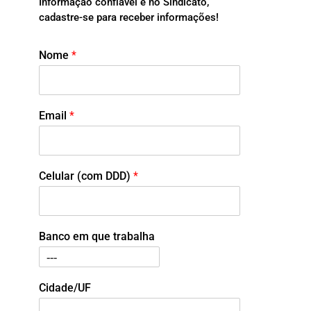
Informação confiável é no Sindicato,
cadastre-se para receber informações!
Nome
*
Email
*
Celular (com DDD)
*
Banco em que trabalha
Cidade/UF