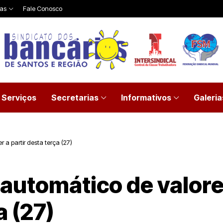
ias
Fale Conosco
Serviços
Secretarias
Informativos
Galeria
 a partir desta terça (27)
 automático de valore
a (27)