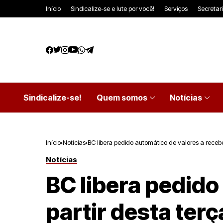
Início
Sindicalize-se e lute por você!
Serviços
Secretar
Sindicalize-se!
Quem somos
Notícias
Início
Notícias
BC libera pedido automático de valores a receber
Notícias
BC libera pedido
partir desta terç