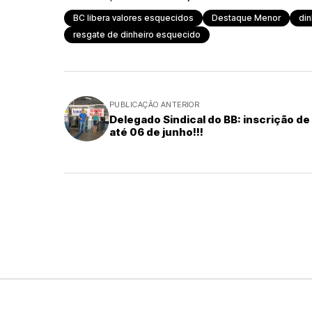
BC libera valores esquecidos
Destaque Menor
di
resgate de dinheiro esquecido
PUBLICAÇÃO ANTERIOR
Delegado Sindical do BB: inscrição de
até 06 de junho!!!