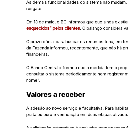
As demais funcionalidades do sistema não mudam. S
resgate.
Em 13 de maio, o BC informou que que ainda existiam
esquecidos” pelos clientes
. O balanço considera v
O prazo oficial para buscar os recursos teria, em t
da Fazenda informou, recentemente, que não há praz
financeiras.
O Banco Central informou que a medida tem o propós
consultar o sistema periodicamente nem registrar 
nome”.
Valores a rec
e
ber
A adesão ao novo serviço é facultativa. Para habili
prata ou ouro e verificação em duas etapas ativada.
A solicitação automática é exclusiva para pessoas 