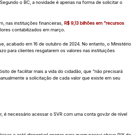
egundo o BC, a novidade é apenas na forma de solicitar o
, nas instituições financeiras,
R$ 9,13 bilhões em “recursos
alores contabilizados em março.
ese, acabado em 16 de outubro de 2024. No entanto, o Ministério
o para clientes resgatarem os valores nas instituições
ito de facilitar mais a vida do cidadão, que “não precisará
manualmente a solicitação de cada valor que existe em seu
tar, é necessário acessar o SVR com uma conta gov.br de nível
físicas e está disponível apenas para quem possui chave PIX do