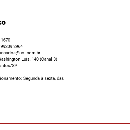
co
2 1670
 99209 2964
ancarios@uol.com.br
ashington Luís, 140 (Canal 3)
Santos/SP
0
cionamento: Segunda à sexta, das