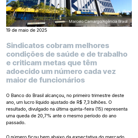
Marcelo Camargo/Agência Brasil
19 de maio de 2025
Sindicatos cobram melhores
condições de saúde e de trabalho
e criticam metas que têm
adoecido um número cada vez
maior de funcionários
O Banco do Brasil alcançou, no primeiro trimestre deste
ano, um lucro líquido ajustado de R$ 7,3 bilhões. O
resultado, divulgado na última quinta-feira (15) representa
uma queda de 20,7% ante o mesmo período do ano
passado.
O número ficou bem abaixo da expectativa do mercado,