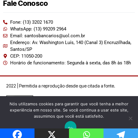
Fale Conosco
Fone: (13) 3202 1670
WhatsApp: (13) 99209 2964
Email: santosbancarios@uol.com.br
Endereço: Av. Washington Luís, 140 (Canal 3) Encruzilhada,
Santos/SP
CEP: 11050-200
Horário de funcionamento: Segunda à sexta, das 8h às 18h
2022 | Permitida a reprodução desde que citada a fonte.
Nós utilizamos cookies para garantir que você tenha a melhor
experiência em nosso site. Se você continua a usar este site,
assumimos que você está satisfeito.
Ok