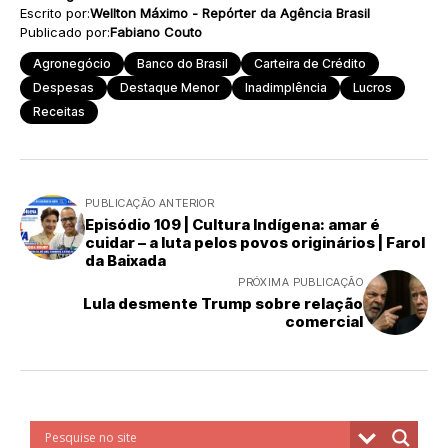
Escrito por:
Wellton Máximo - Repórter da Agência Brasil
Publicado por:
Fabiano Couto
Agronegócio
Banco do Brasil
Carteira de Crédito
Despesas
Destaque Menor
Inadimplência
Lucros
Receitas
PUBLICAÇÃO ANTERIOR
Episódio 109 | Cultura Indígena: amar é
cuidar – a luta pelos povos originários | Farol
da Baixada
PRÓXIMA PUBLICAÇÃO
Lula desmente Trump sobre relação
comercial