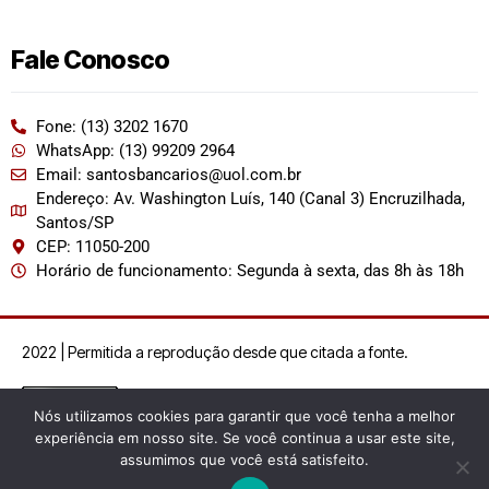
Fale Conosco
Fone: (13) 3202 1670
WhatsApp: (13) 99209 2964
Email: santosbancarios@uol.com.br
Endereço: Av. Washington Luís, 140 (Canal 3) Encruzilhada,
Santos/SP
CEP: 11050-200
Horário de funcionamento: Segunda à sexta, das 8h às 18h
2022 | Permitida a reprodução desde que citada a fonte.
Nós utilizamos cookies para garantir que você tenha a melhor
experiência em nosso site. Se você continua a usar este site,
assumimos que você está satisfeito.