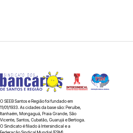
O SEEB Santos e Região foi fundado em
11/01/1933. As cidades da base são: Peruíbe,
Itanhaém, Mongaguá, Praia Grande, São
Vicente, Santos, Cubatão, Guarujá e Bertioga.
O Sindicato é filiado à Intersindical e a
Federação Sindical Mundial (FSM).