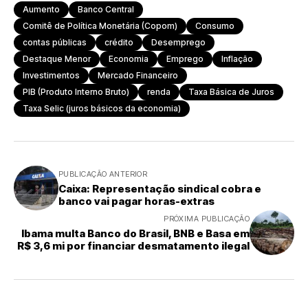
Aumento
Banco Central
Comitê de Política Monetária (Copom)
Consumo
contas públicas
crédito
Desemprego
Destaque Menor
Economia
Emprego
Inflação
Investimentos
Mercado Financeiro
PIB (Produto Interno Bruto)
renda
Taxa Básica de Juros
Taxa Selic (juros básicos da economia)
PUBLICAÇÃO ANTERIOR
Caixa: Representação sindical cobra e
banco vai pagar horas-extras
PRÓXIMA PUBLICAÇÃO
Ibama multa Banco do Brasil, BNB e Basa em
R$ 3,6 mi por financiar desmatamento ilegal