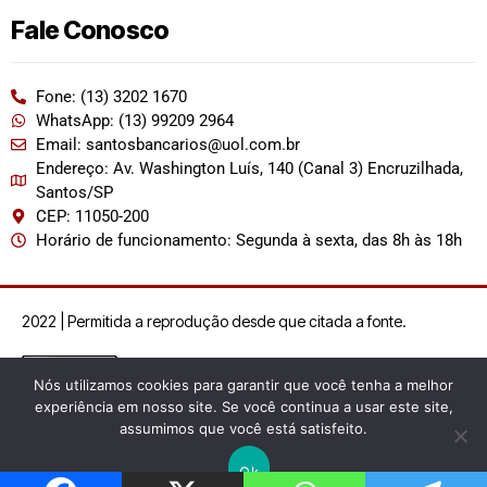
Fale Conosco
Fone: (13) 3202 1670
WhatsApp: (13) 99209 2964
Email: santosbancarios@uol.com.br
Endereço: Av. Washington Luís, 140 (Canal 3) Encruzilhada,
Santos/SP
CEP: 11050-200
Horário de funcionamento: Segunda à sexta, das 8h às 18h
2022 | Permitida a reprodução desde que citada a fonte.
Nós utilizamos cookies para garantir que você tenha a melhor
experiência em nosso site. Se você continua a usar este site,
assumimos que você está satisfeito.
Ok