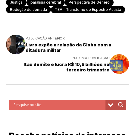
Justiça
paralisia cerebral
Perspectiva de Gênero
Redução de Jornada
TEA - Transtorno do Espectro Autista
PUBLICAÇÃO ANTERIOR
Livro expõe a relação da Globo com a
ditadura militar
PRÓXIMA PUBLICAÇÃO
Itaú demite e lucra R$ 10,6 bilhões no
terceiro trimestre