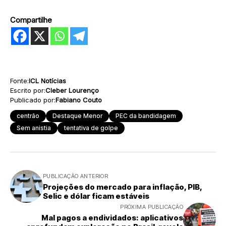
Compartilhe
Fonte:
ICL Notícias
Escrito por:
Cleber Lourenço
Publicado por:
Fabiano Couto
centrão
Destaque Menor
PEC da bandidagem
Sem anistia
tentativa de golpe
PUBLICAÇÃO ANTERIOR
Projeções do mercado para inflação, PIB,
Selic e dólar ficam estáveis
PRÓXIMA PUBLICAÇÃO
Mal pagos a endividados: aplicativos