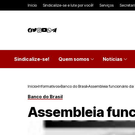
Início
Sindicalize-se e lute por você!
Serviços
Secretar
Sindicalize-se!
Quem somos
Notícias
Início
Informativos
Banco do Brasil
Assembleia funcionário da
Banco do Brasil
Assembleia func