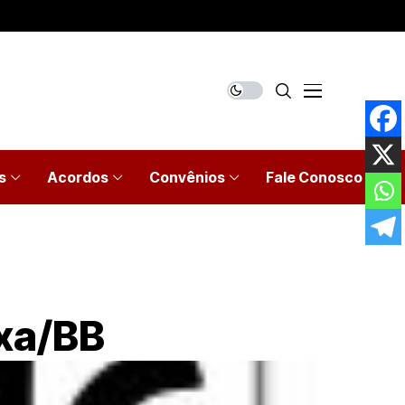
s
Acordos
Convênios
Fale Conosco
ixa/BB