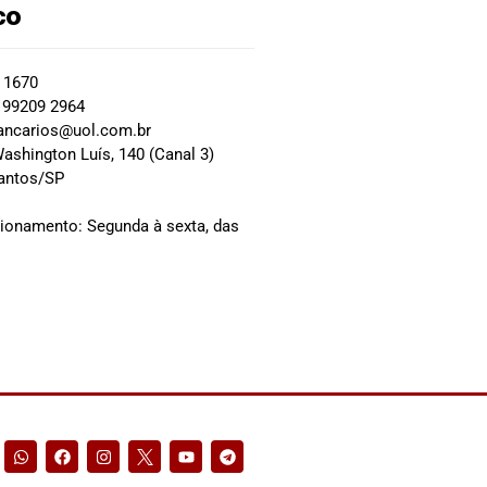
co
2 1670
 99209 2964
ancarios@uol.com.br
ashington Luís, 140 (Canal 3)
Santos/SP
0
cionamento: Segunda à sexta, das