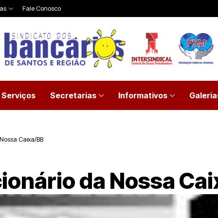
ias
Fale Conosco
Serviços
Secretarias
Informativos
Galeria
 Nossa Caixa/BB
ionário da Nossa Ca