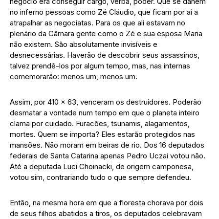
negócio era conseguir cargo, verba, poder. Que se danem
no inferno pessoas como Zé Cláudio, que ficam por aí a
atrapalhar as negociatas. Para os que ali estavam no
plenário da Câmara gente como o Zé e sua esposa Maria
não existem. São absolutamente invisíveis e
desnecessárias. Haverão de descobrir seus assassinos,
talvez prendê-los por algum tempo, mas, nas internas
comemorarão: menos um, menos um.
Assim, por 410 x 63, venceram os destruidores. Poderão
desmatar a vontade num tempo em que o planeta inteiro
clama por cuidado. Furacões, tsunamis, alagamentos,
mortes. Quem se importa? Eles estarão protegidos nas
mansões. Não moram em beiras de rio. Dos 16 deputados
federais de Santa Catarina apenas Pedro Uczai votou não.
Até a deputada Luci Choinacki, de origem camponesa,
votou sim, contrariando tudo o que sempre defendeu.
Então, na mesma hora em que a floresta chorava por dois
de seus filhos abatidos a tiros, os deputados celebravam