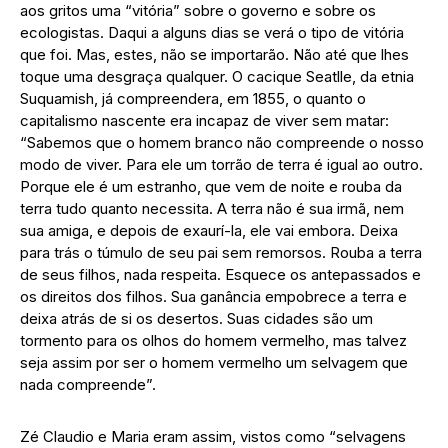
aos gritos uma “vitória” sobre o governo e sobre os
ecologistas. Daqui a alguns dias se verá o tipo de vitória
que foi. Mas, estes, não se importarão. Não até que lhes
toque uma desgraça qualquer. O cacique Seatlle, da etnia
Suquamish, já compreendera, em 1855, o quanto o
capitalismo nascente era incapaz de viver sem matar:
“Sabemos que o homem branco não compreende o nosso
modo de viver. Para ele um torrão de terra é igual ao outro.
Porque ele é um estranho, que vem de noite e rouba da
terra tudo quanto necessita. A terra não é sua irmã, nem
sua amiga, e depois de exaurí-la, ele vai embora. Deixa
para trás o túmulo de seu pai sem remorsos. Rouba a terra
de seus filhos, nada respeita. Esquece os antepassados e
os direitos dos filhos. Sua ganância empobrece a terra e
deixa atrás de si os desertos. Suas cidades são um
tormento para os olhos do homem vermelho, mas talvez
seja assim por ser o homem vermelho um selvagem que
nada compreende”.
Zé Claudio e Maria eram assim, vistos como “selvagens