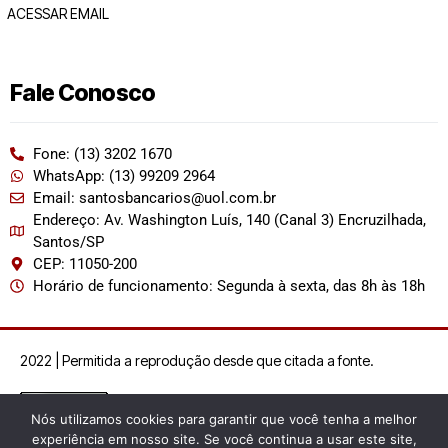
ACESSAR EMAIL
Fale Conosco
Fone: (13) 3202 1670
WhatsApp: (13) 99209 2964
Email: santosbancarios@uol.com.br
Endereço: Av. Washington Luís, 140 (Canal 3) Encruzilhada,
Santos/SP
CEP: 11050-200
Horário de funcionamento: Segunda à sexta, das 8h às 18h
2022 | Permitida a reprodução desde que citada a fonte.
Nós utilizamos cookies para garantir que você tenha a melhor
experiência em nosso site. Se você continua a usar este site,