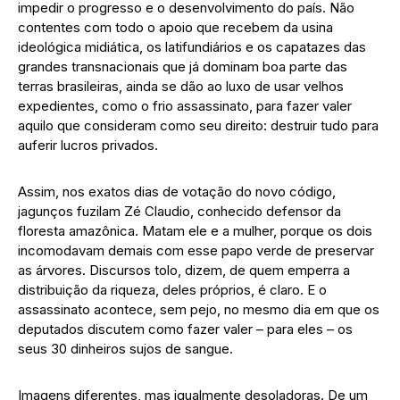
impedir o progresso e o desenvolvimento do país. Não
contentes com todo o apoio que recebem da usina
ideológica midiática, os latifundiários e os capatazes das
grandes transnacionais que já dominam boa parte das
terras brasileiras, ainda se dão ao luxo de usar velhos
expedientes, como o frio assassinato, para fazer valer
aquilo que consideram como seu direito: destruir tudo para
auferir lucros privados.
Assim, nos exatos dias de votação do novo código,
jagunços fuzilam Zé Claudio, conhecido defensor da
floresta amazônica. Matam ele e a mulher, porque os dois
incomodavam demais com esse papo verde de preservar
as árvores. Discursos tolo, dizem, de quem emperra a
distribuição da riqueza, deles próprios, é claro. E o
assassinato acontece, sem pejo, no mesmo dia em que os
deputados discutem como fazer valer – para eles – os
seus 30 dinheiros sujos de sangue.
Imagens diferentes, mas igualmente desoladoras. De um