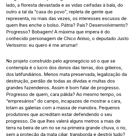
lado, a floresta devastada e as vidas ceifadas à bala, do
outro a tal da “casa do povo”, repleta de gente que
representa, no mais das vezes, os interesses escusos de
quem lhes enche o bolso. Pátria? País? Desenvolvimento?
Progresso? Bobagem! A máxima que impera é do
conhecido personagem de Chico Anísio, o deputado Justo
Veríssimo: eu quero é me arrumar!
No projeto construído pelo agronegócio só o que se
contempla é o lucro dos donos das terras, dos grileiros,
dos latifundiários. Menos mata preservada, legalização da
destruição, perdão de todas as dívidas e multas dos
grandes fazendeiros. Assim é bom falar de progresso.
Progresso de quem, cara pálida? Ao mesmo tempo, os
“empresários” do campo, incapazes de mostrar a cara,
lotam as galerias com a massa de manobra. Pequenos
produtores que acreditam estar defendendo o seu
progresso. De que lhes valerá alguns metros a mais de
terra na beira de um rio se na primeira grande chuva, o rio,
sem a proteção da mata ciliar, transborda e destrói tudo?