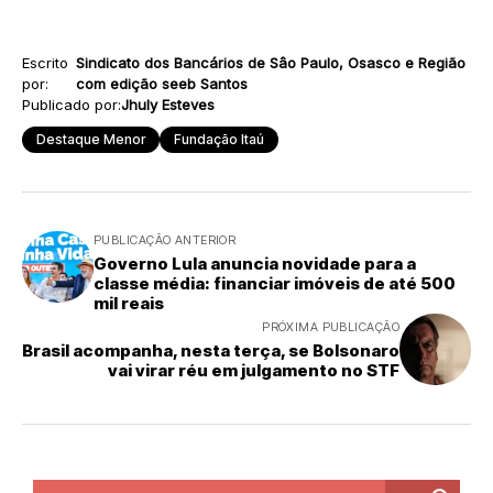
Escrito
Sindicato dos Bancários de Sâo Paulo, Osasco e Região
por:
com edição seeb Santos
Publicado por:
Jhuly Esteves
Destaque Menor
Fundação Itaú
PUBLICAÇÃO ANTERIOR
Governo Lula anuncia novidade para a
classe média: financiar imóveis de até 500
mil reais
PRÓXIMA PUBLICAÇÃO
Brasil acompanha, nesta terça, se Bolsonaro
vai virar réu em julgamento no STF