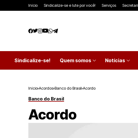
Início
Sindicalize-se e lute por você!
Serviços
Secretar
Sindicalize-se!
Quem somos
Notícias
Início
Acordos
Banco do Brasil
Acordo
Banco do Brasil
Acordo