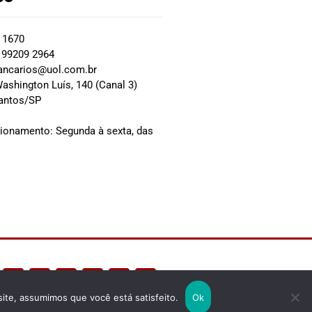
2 1670
 99209 2964
ancarios@uol.com.br
ashington Luís, 140 (Canal 3)
Santos/SP
0
cionamento: Segunda à sexta, das
site, assumimos que você está satisfeito.
Ok