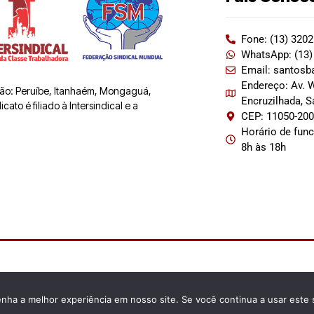
Fone: (13) 320
WhatsApp: (13)
Email: santosb
Endereço: Av. W
 são: Peruíbe, Itanhaém, Mongaguá,
Encruzilhada, 
ato é filiado à Intersindical e a
CEP: 11050-20
Horário de fun
8h às 18h
enha a melhor experiência em nosso site. Se você continua a usar este 