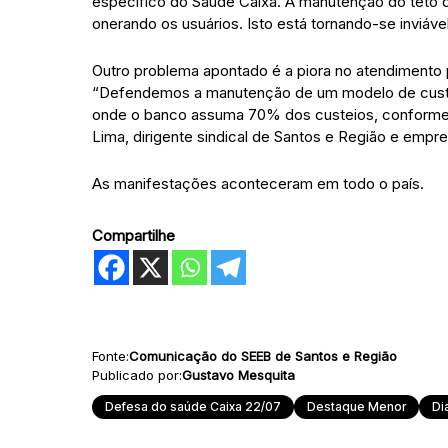
específico do Saúde Caixa. A manutenção do teto d
onerando os usuários. Isto está tornando-se inviáve
Outro problema apontado é a piora no atendimento 
“Defendemos a manutenção de um modelo de custeio
onde o banco assuma 70% dos custeios, conforme d
Lima, dirigente sindical de Santos e Região e empr
As manifestações aconteceram em todo o país.
Compartilhe
Fonte:
Comunicação do SEEB de Santos e Região
Publicado por:
Gustavo Mesquita
Defesa do saúde Caixa 22/07
Destaque Menor
Di