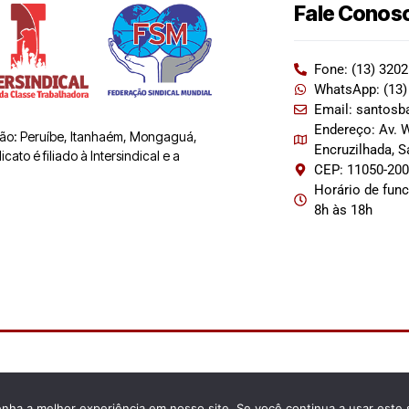
Fale Conos
Fone: (13) 320
WhatsApp: (13)
Email: santosb
Endereço: Av. W
 são: Peruíbe, Itanhaém, Mongaguá,
Encruzilhada, 
ato é filiado à Intersindical e a
CEP: 11050-20
Horário de fun
8h às 18h
enha a melhor experiência em nosso site. Se você continua a usar este 