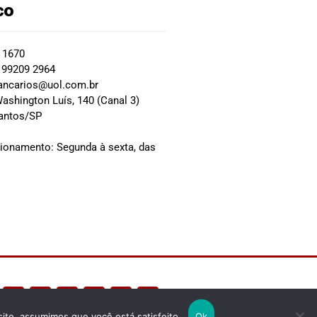
co
2 1670
 99209 2964
ancarios@uol.com.br
ashington Luís, 140 (Canal 3)
Santos/SP
0
cionamento: Segunda à sexta, das
site, assumimos que você está satisfeito.
Ok