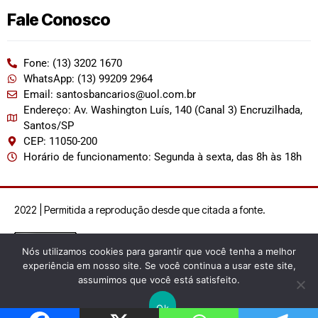
Fale Conosco
Fone: (13) 3202 1670
WhatsApp: (13) 99209 2964
Email: santosbancarios@uol.com.br
Endereço: Av. Washington Luís, 140 (Canal 3) Encruzilhada,
Santos/SP
CEP: 11050-200
Horário de funcionamento: Segunda à sexta, das 8h às 18h
2022 | Permitida a reprodução desde que citada a fonte.
Nós utilizamos cookies para garantir que você tenha a melhor
experiência em nosso site. Se você continua a usar este site,
assumimos que você está satisfeito.
Ok