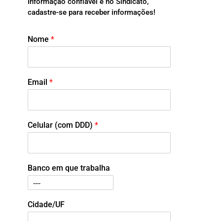
Informação confiável é no Sindicato,
cadastre-se para receber informações!
Nome
*
Email
*
Celular (com DDD)
*
Banco em que trabalha
Cidade/UF