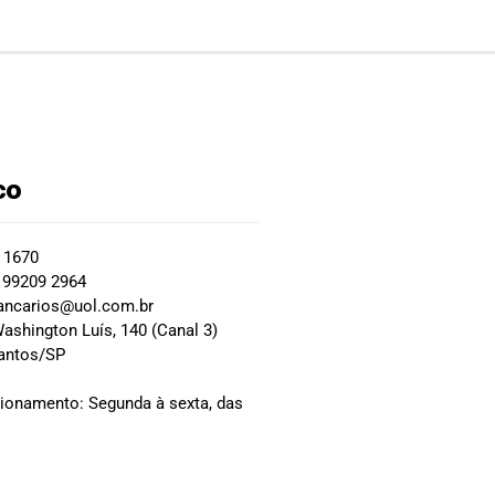
co
2 1670
 99209 2964
ancarios@uol.com.br
ashington Luís, 140 (Canal 3)
Santos/SP
0
cionamento: Segunda à sexta, das