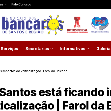
ias
Fale Conosco
Serviços
Secretarias
Informativos
Galeria
Os impactos da verticalização | Farol da Baixada
 Santos está ficando 
icalização | Farol da