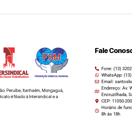
Fale Conos
Fone: (13) 320
WhatsApp: (13)
Email: santosb
Endereço: Av. W
 são: Peruíbe, Itanhaém, Mongaguá,
Encruzilhada, 
ato é filiado à Intersindical e a
CEP: 11050-20
Horário de fun
8h às 18h