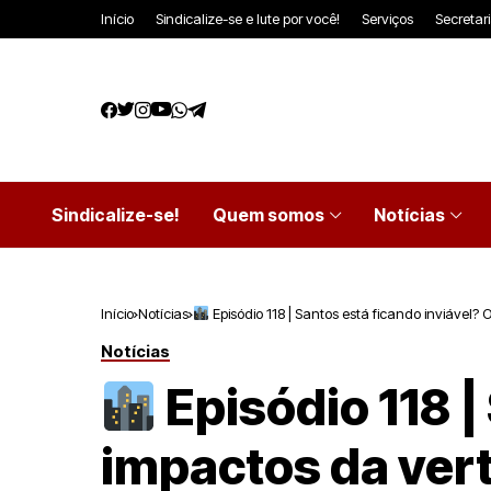
Início
Sindicalize-se e lute por você!
Serviços
Secretar
Sindicalize-se!
Quem somos
Notícias
Início
Notícias
Episódio 118 | Santos está ficando inviável? 
Notícias
Episódio 118 |
impactos da vert