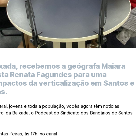
aixada, recebemos a geógrafa Maiara
ista Renata Fagundes para uma
mpactos da verticalização em Santos e
as.
ral, jovens e toda a população; vocês agora têm notícias
rol da Baixada, o Podcast do Sindicato dos Bancários de Santos
as-feiras, às 17h, no canal