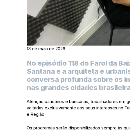
13 de maio de 2026
No episódio 118 do Farol da B
Santana e a arquiteta e urban
conversa profunda sobre os i
nas grandes cidades brasileir
Atenção bancários e bancárias, trabalhadores em ge
voltadas exclusivamente aos seus interesses no Fa
e Região.
Os programas serão disponibilizados sempre às quint