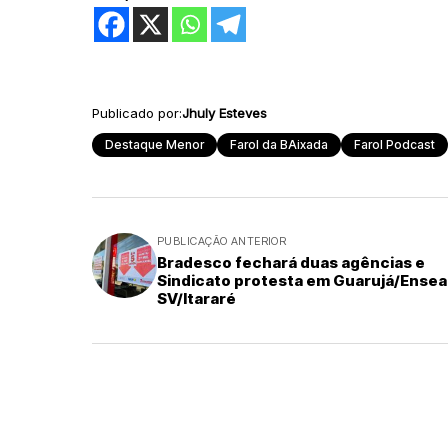
Publicado por:
Jhuly Esteves
Destaque Menor
Farol da BAixada
Farol Podcast
PUBLICAÇÃO ANTERIOR
Bradesco fechará duas agências e
Sindicato protesta em Guarujá/Ensea
SV/Itararé