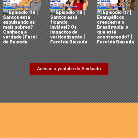
Episódio 119 |
Episódio 118 |
Episódio 117 |
Santos está
Santos está
Evangélicos
expulsando os
ficando
crescem e o
mais pobres?
inviável? Os
Brasil muda: o
Conheça a
impactos da
que está
verdade | Farol
verticalização |
acontecendo? |
da Baixada
Farol da Baixada
Farol da Baixada
Acesse o youtube do Sindicato