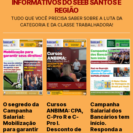
INFORMATIVOS DO SEEB SANTOS E
REGIÃO
TUDO QUE VOCÊ PRECISA SABER SOBRE A LUTA DA
CATEGORIA E DA CLASSE TRABALHADORA!
O segredo da
Cursos
Campanha
Campanha
ANBIMA: CPA,
Salarial dos
Salarial:
C-Pro R e C-
Bancários tem
Mobilização
Pro I.
início.
para garantir
Desconto de
Responda a