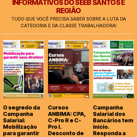
INFORMATIVOS DO SEEB SANTOS E
REGIÃO
TUDO QUE VOCÊ PRECISA SABER SOBRE A LUTA DA
CATEGORIA E DA CLASSE TRABALHADORA!
O segredo da
Cursos
Campanha
Campanha
ANBIMA: CPA,
Salarial dos
Salarial:
C-Pro R e C-
Bancários tem
Mobilização
Pro I.
início.
para garantir
Desconto de
Responda a