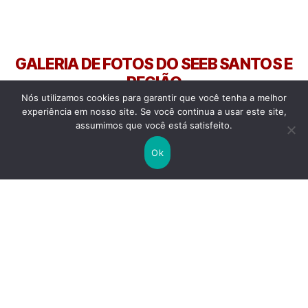
GALERIA DE FOTOS DO SEEB SANTOS E
REGIÃO
Nós utilizamos cookies para garantir que você tenha a melhor
MANIFESTAÇOES, PARALISAÇÕES, GREVES, ATOS... O SEEB
experiência em nosso site. Se você continua a usar este site,
SANTOS E REGIÃO E A INTERSINDICAL SEMPRE NA LUTA!
assumimos que você está satisfeito.
Ok
Ato Contra PL da