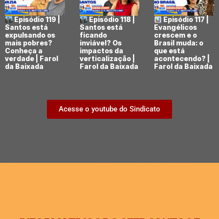
Episódio 119 |
Episódio 118 |
Episódio 117 |
Santos está
Santos está
Evangélicos
expulsando os
ficando
crescem e o
mais pobres?
inviável? Os
Brasil muda: o
Conheça a
impactos da
que está
verdade | Farol
verticalização |
acontecendo? |
da Baixada
Farol da Baixada
Farol da Baixada
Acesse o youtube do Sindicato