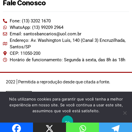
Fale Conosco
Fone: (13) 3202 1670
WhatsApp: (13) 99209 2964
Email: santosbancarios@uol.com.br
Endereço: Av. Washington Luís, 140 (Canal 3) Encruzilhada,
Santos/SP
CEP: 11050-200
Horário de funcionamento: Segunda à sexta, das 8h às 18h
2022 | Permitida a reprodução desde que citada a fonte.
Nós utilizamos cookies para garantir que você tenha a melhor
experiência em nosso site. Se você continua a usar este site,
assumimos que você está satisfeito.
Ok