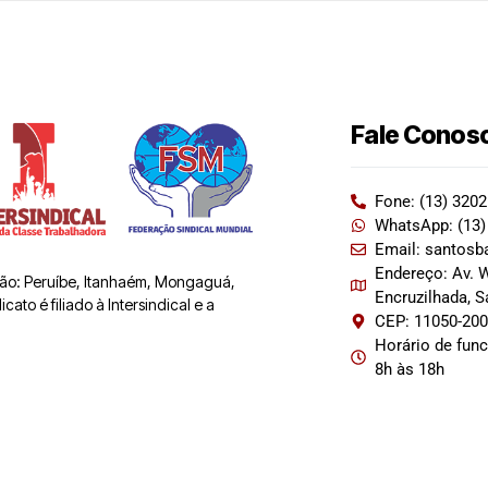
Fale Conos
Fone: (13) 320
WhatsApp: (13)
Email: santosb
Endereço: Av. W
 são: Peruíbe, Itanhaém, Mongaguá,
Encruzilhada, 
ato é filiado à Intersindical e a
CEP: 11050-20
Horário de fun
8h às 18h