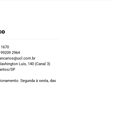
co
2 1670
 99209 2964
ancarios@uol.com.br
ashington Luís, 140 (Canal 3)
Santos/SP
0
cionamento: Segunda à sexta, das