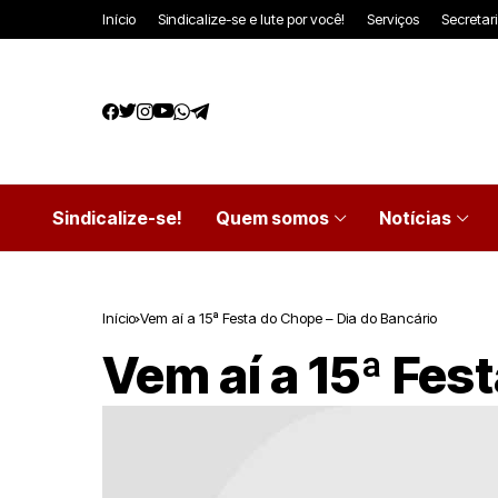
Início
Sindicalize-se e lute por você!
Serviços
Secretar
Sindicalize-se!
Quem somos
Notícias
Início
Vem aí a 15ª Festa do Chope – Dia do Bancário
Vem aí a 15ª Fes