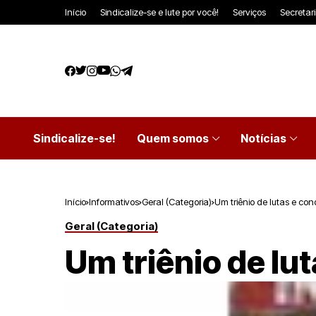
Início
Sindicalize-se e lute por você!
Serviços
Secretar
Sindicalize-se!
Quem somos
Notícias
Início
Informativos
Geral (Categoria)
Um triênio de lutas e con
Geral (Categoria)
Um triênio de lu