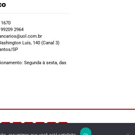
co
2 1670
 99209 2964
ancarios@uol.com.br
ashington Luís, 140 (Canal 3)
Santos/SP
0
cionamento: Segunda à sexta, das
site, assumimos que você está satisfeito.
Ok