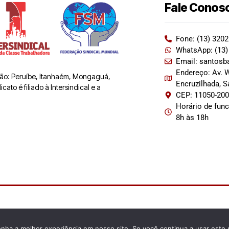
Fale Conos
Fone: (13) 320
WhatsApp: (13)
Email: santosb
Endereço: Av. W
 são: Peruíbe, Itanhaém, Mongaguá,
Encruzilhada, 
ato é filiado à Intersindical e a
CEP: 11050-20
Horário de fun
8h às 18h
enha a melhor experiência em nosso site. Se você continua a usar este 