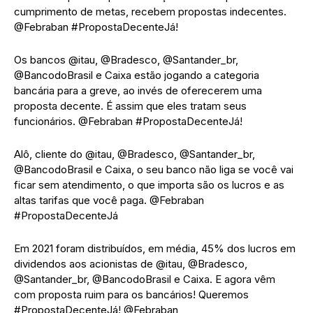
cumprimento de metas, recebem propostas indecentes.
@Febraban #PropostaDecenteJá!
Os bancos @itau, @Bradesco, @Santander_br,
@BancodoBrasil e Caixa estão jogando a categoria
bancária para a greve, ao invés de oferecerem uma
proposta decente. É assim que eles tratam seus
funcionários. @Febraban #PropostaDecenteJá!
Alô, cliente do @itau, @Bradesco, @Santander_br,
@BancodoBrasil e Caixa, o seu banco não liga se você vai
ficar sem atendimento, o que importa são os lucros e as
altas tarifas que você paga. @Febraban
#PropostaDecenteJá
Em 2021 foram distribuídos, em média, 45% dos lucros em
dividendos aos acionistas de @itau, @Bradesco,
@Santander_br, @BancodoBrasil e Caixa. E agora vêm
com proposta ruim para os bancários! Queremos
#PropostaDecenteJá! @Febraban