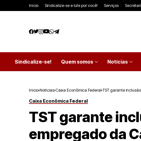
Início
Sindicalize-se e lute por você!
Serviços
Secretar
Sindicalize-se!
Quem somos
Notícias
Início
Notícias
Caixa Econômica Federal
TST garante inclusã
Caixa Econômica Federal
TST garante inc
empregado da C