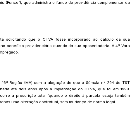
is (Funcef), que administra o fundo de previdência complementar da
ista solicitando que o CTVA fosse incorporado ao cálculo da sua
o no benefício previdenciário quando da sua aposentadoria. A 4ª Vara
empregado.
da 16ª Região (MA) com a alegação de que a Súmula nº 294 do TST
onada até dois anos após a implantação do CTVA, que foi em 1998.
rre a prescrição total “quando o direito à parcela esteja também
 apenas uma alteração contratual, sem mudança de norma legal.