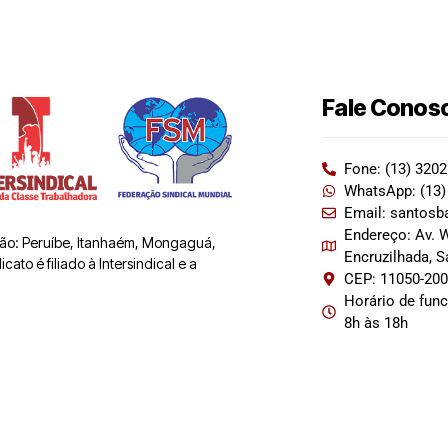
Fale Conos
Fone: (13) 320
WhatsApp: (13)
Email: santosb
Endereço: Av. W
 são: Peruíbe, Itanhaém, Mongaguá,
Encruzilhada, 
ato é filiado à Intersindical e a
CEP: 11050-20
Horário de fun
8h às 18h