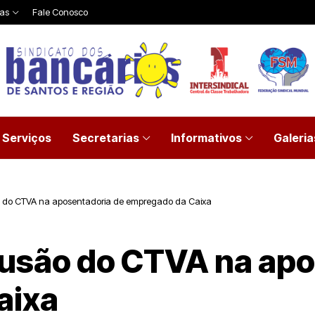
ias
Fale Conosco
Serviços
Secretarias
Informativos
Galeria
o do CTVA na aposentadoria de empregado da Caixa
lusão do CTVA na apo
aixa