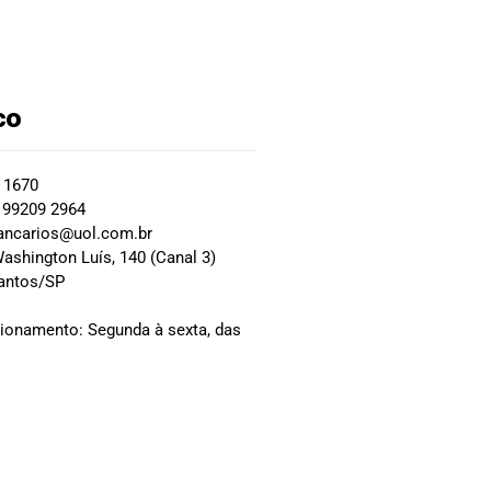
co
2 1670
 99209 2964
ancarios@uol.com.br
ashington Luís, 140 (Canal 3)
Santos/SP
0
cionamento: Segunda à sexta, das