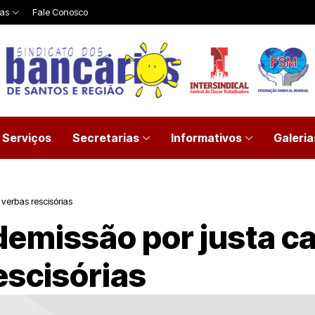
ias
Fale Conosco
Serviços
Secretarias
Informativos
Galeria
verbas rescisórias
demissão por justa c
escisórias