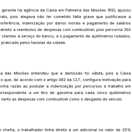
 gerente na agência da Caixa em Palmeira das Missões (RS), ajuizou
to, pois alegava não ter cometido falta grave que justificasse a
ransferência, indenização por danos morais e pagamento de salários
 direito a reembolso de despesas com combustível, pois percorria 350
r clientes a serviço do banco, e o pagamento de quilômetros rodados,
praticado pelos taxistas da cidade.
ra das Missões entendeu que a demissão foi válida, pois a Caixa
o que, de acordo com o artigo 482 da CLT, configura motivação para
tinha razão ao postular a indenização por percursos a trabalho em
orrespondente a um litro de gasolina para cada cinco quilômetros
ia tanto as despesas com combustível como o desgaste do veículo.
hefia, o trabalhador tinha direito a um adicional no valor de 25%