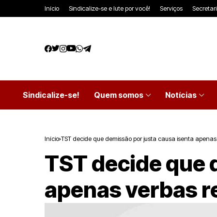
Início
Sindicalize-se e lute por você!
Serviços
Secretar
Sindicalize-se!
Quem somos
Notícias
Início
TST decide que demissão por justa causa isenta apenas 
TST decide que 
apenas verbas r