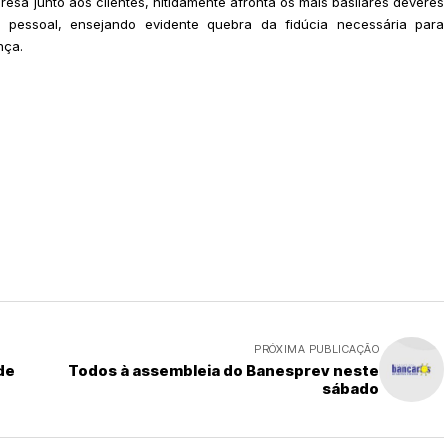
esa junto aos clientes, nitidamente afronta os mais basilares deveres
e pessoal, ensejando evidente quebra da fidúcia necessária para
nça.
PRÓXIMA PUBLICAÇÃO
de
Todos à assembleia do Banesprev neste
sábado