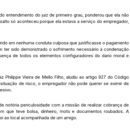
ndo entendimento do juiz de primeiro grau, ponderou que ela não
ssalto só aconteceu porque ela estava a serviço do empregador,
rrido em nenhuma conduta culposa que justificasse o pagamento
nem ter sido demonstrado o sofrimento necessário à condenação
esença de todos os elementos configuradores do dano moral e
iz Philippe Vieira de Mello Filho, aludiu ao artigo 927 do Código
 situação de risco, o empregador não pode querer se eximir de
lesivo.
e notória periculosidade com a missão de realizar cobrança de
o em que teve bolsa, dinheiro, moto e documentos roubados. A
 foi ao local acompanhada de um amigo.