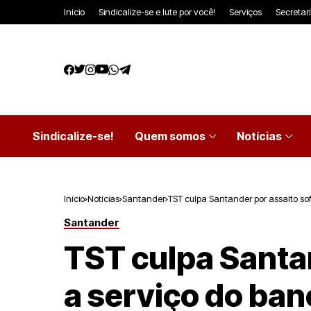
Início
Sindicalize-se e lute por você!
Serviços
Secretar
Sindicalize-se!
Quem somos
Notícias
Início
Notícias
Santander
TST culpa Santander por assalto sof
Santander
TST culpa Santan
a serviço do ban