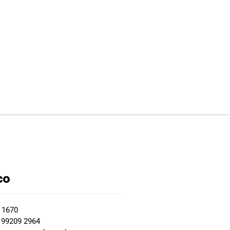
co
2 1670
 99209 2964