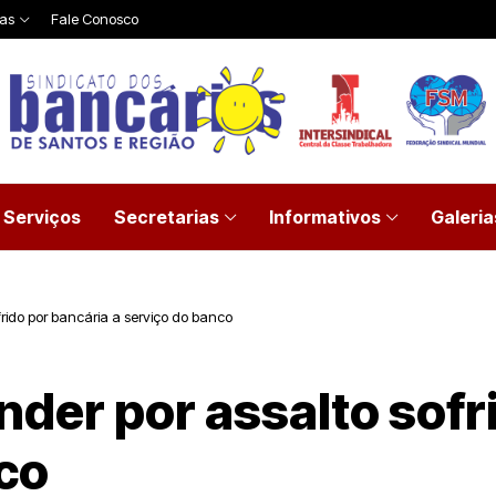
ias
Fale Conosco
Serviços
Secretarias
Informativos
Galeria
rido por bancária a serviço do banco
der por assalto sofr
co