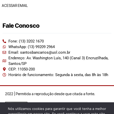
ACESSAR EMAIL
Fale Conosco
Fone: (13) 3202 1670
WhatsApp: (13) 99209 2964
Email: santosbancarios@uol.com.br
Endereço: Av. Washington Luís, 140 (Canal 3) Encruzilhada,
Santos/SP
CEP: 11050-200
Horário de funcionamento: Segunda à sexta, das 8h às 18h
2022 | Permitida a reprodução desde que citada a fonte.
Nós utilizamos cookies para garantir que você tenha a melhor
experiência em nosso site. Se você continua a usar este site,