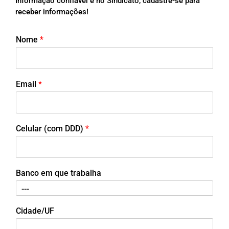
Informação confiável é no Sindicato, cadastre-se para
receber informações!
Nome
*
Email
*
Celular (com DDD)
*
Banco em que trabalha
Cidade/UF