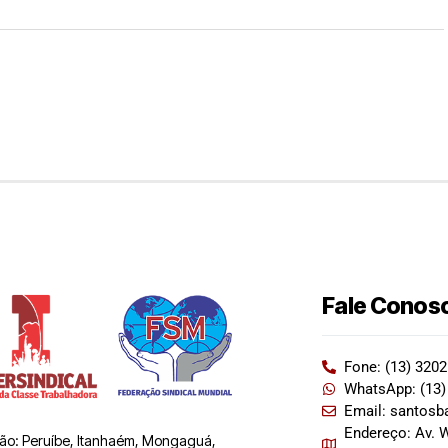
Fale Conos
Fone: (13) 320
WhatsApp: (13)
Email: santosb
Endereço: Av. W
 são: Peruíbe, Itanhaém, Mongaguá,