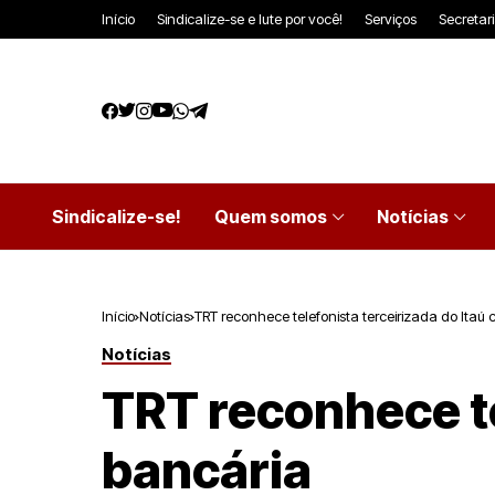
Início
Sindicalize-se e lute por você!
Serviços
Secretar
Sindicalize-se!
Quem somos
Notícias
Início
Notícias
TRT reconhece telefonista terceirizada do Itaú
Notícias
TRT reconhece te
bancária