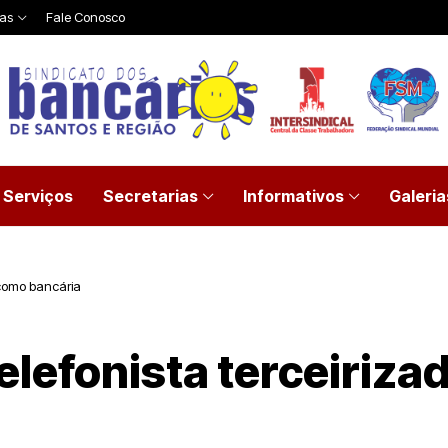
ias
Fale Conosco
Serviços
Secretarias
Informativos
Galeria
 como bancária
lefonista terceiriza