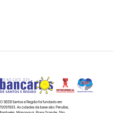
O SEEB Santos e Região foi fundado em
11/01/1933. As cidades da base são: Peruíbe,
Itanhaém, Mongaguá, Praia Grande, São