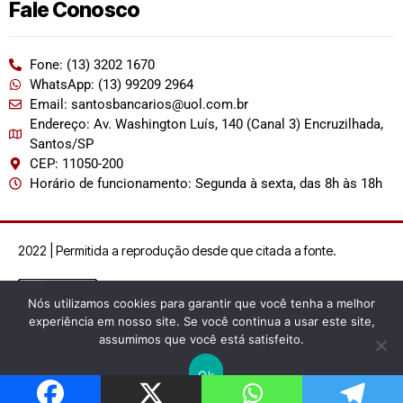
Fale Conosco
Fone: (13) 3202 1670
WhatsApp: (13) 99209 2964
Email: santosbancarios@uol.com.br
Endereço: Av. Washington Luís, 140 (Canal 3) Encruzilhada,
Santos/SP
CEP: 11050-200
Horário de funcionamento: Segunda à sexta, das 8h às 18h
2022 | Permitida a reprodução desde que citada a fonte.
Nós utilizamos cookies para garantir que você tenha a melhor
experiência em nosso site. Se você continua a usar este site,
assumimos que você está satisfeito.
Ok