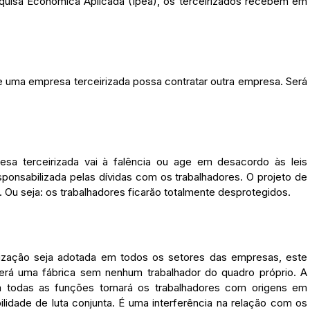
squisa Econômica Aplicada (Ipea), os terceirizados recebem em
ue uma empresa terceirizada possa contratar outra empresa. Será
esa terceirizada vai à falência ou age em desacordo às leis
sponsabilizada pelas dívidas com os trabalhadores. O projeto de
a. Ou seja: os trabalhadores ficarão totalmente desprotegidos.
irização seja adotada em todos os setores das empresas, este
será uma fábrica sem nenhum trabalhador do quadro próprio. A
m todas as funções tornará os trabalhadores com origens em
lidade de luta conjunta. É uma interferência na relação com os