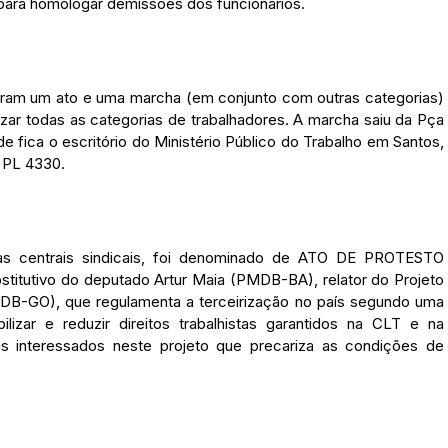
 para homologar demissões dos funcionários.
lizaram um ato e uma marcha (em conjunto com outras categorias)
izar todas as categorias de trabalhadores. A marcha saiu da Pça
de fica o escritório do Ministério Público do Trabalho em Santos,
 PL 4330.
s as centrais sindicais, foi denominado de ATO DE PROTESTO
tutivo do deputado Artur Maia (PMDB-BA), relator do Projeto
B-GO), que regulamenta a terceirização no país segundo uma
ilizar e reduzir direitos trabalhistas garantidos na CLT e na
ais interessados neste projeto que precariza as condições de