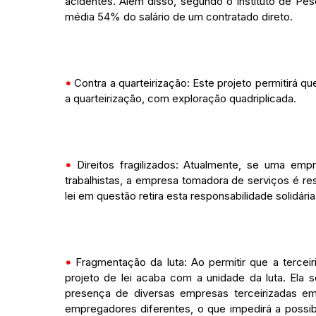
acidentes. Além disso, segundo o Instituto de Pe
média 54% do salário de um contratado direto.
•
Contra a quarteirização: Este projeto permitirá q
a quarteirização, com exploração quadriplicada.
•
Direitos fragilizados: Atualmente, se uma empr
trabalhistas, a empresa tomadora de serviços é re
lei em questão retira esta responsabilidade solidári
•
Fragmentação da luta: Ao permitir que a terce
projeto de lei acaba com a unidade da luta. Ela 
presença de diversas empresas terceirizadas e
empregadores diferentes, o que impedirá a possibi