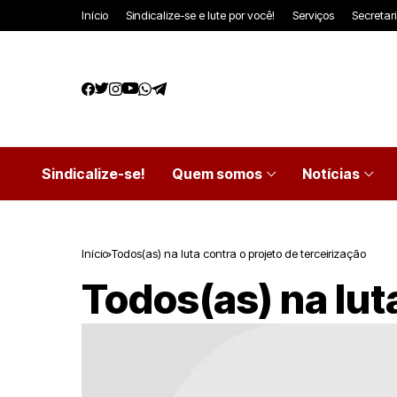
Início
Sindicalize-se e lute por você!
Serviços
Secretar
Sindicalize-se!
Quem somos
Notícias
Início
Todos(as) na luta contra o projeto de terceirização
Todos(as) na lut