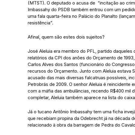
(MTST). O deputado o acusa de “incitação ao crime
Imbassahy do PSDB também entrou com um pedido de
uma fala quarta-feira no Palácio do Planalto (lanç
resistência”.
Afinal, quem são estes dois sujeitos?
José Aleluia era membro do PFL, partido daqueles que
relatórios da CPI dos anões do Orçamento de 1993,
Carlos Alves dos Santos (funcionário do Congress
recursos do Orçamento. Junto com Aleluia estava 
acusado das mais diversas falcatruas possíveis, in
Petrobrás de 2009. O senhor Aleluia é reincidente
com a máfia das ambulâncias, recendo R$400 mil d
completar, Aleluia também aparece na lista do caixa
Já o tucano Antônio Imbassahy tem uma ficha invejáv
que recebiam propina da Odebrecht já na década de 
relacionado à obra da barragem de Pedra do Cavalo,