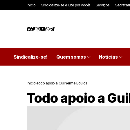
Início
Sindicalize-se e lute por você!
Serviços
Secretar
Sindicalize-se!
Quem somos
Notícias
Início
Todo apoio a Guilherme Boulos
Todo apoio a Gu