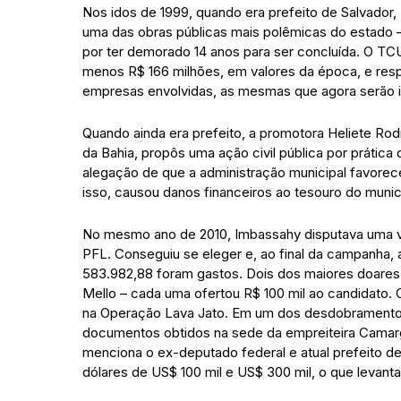
Nos idos de 1999, quando era prefeito de Salvador, 
uma das obras públicas mais polêmicas do estado – 
por ter demorado 14 anos para ser concluída. O TC
menos R$ 166 milhões, em valores da época, e resp
empresas envolvidas, as mesmas que agora serão i
Quando ainda era prefeito, a promotora Heliete Rod
da Bahia, propôs uma ação civil pública por prática
alegação de que a administração municipal favore
isso, causou danos financeiros ao tesouro do munic
No mesmo ano de 2010, Imbassahy disputava uma v
PFL. Conseguiu se eleger e, ao final da campanha, a
583.982,88 foram gastos. Dois dos maiores doare
Mello – cada uma ofertou R$ 100 mil ao candidato.
na Operação Lava Jato. Em um dos desdobramentos 
documentos obtidos na sede da empreiteira Camarg
menciona o ex-deputado federal e atual prefeito d
dólares de US$ 100 mil e US$ 300 mil, o que levant