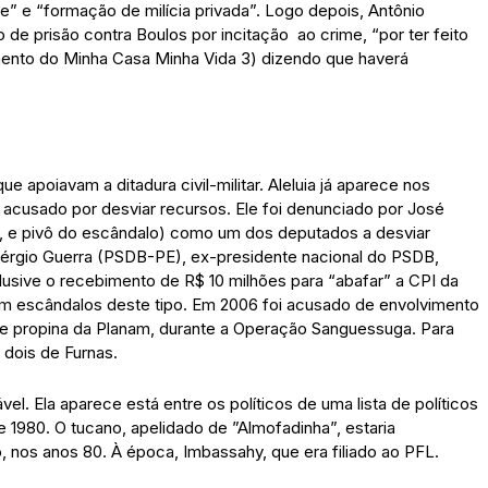
” e “formação de milícia privada”. Logo depois, Antônio
 prisão contra Boulos por incitação ao crime, “por ter feito
amento do Minha Casa Minha Vida 3) dizendo que haverá
 apoiavam a ditadura civil-militar. Aleluia já aparece nos
 acusado por desviar recursos. Ele foi denunciado por José
o, e pivô do escândalo) como um dos deputados a desviar
Sérgio Guerra (PSDB-PE), ex-presidente nacional do PSDB,
clusive o recebimento de R$ 10 milhões para “abafar” a CPI da
 em escândalos deste tipo. Em 2006 foi acusado de envolvimento
e propina da Planam, durante a Operação Sanguessuga. Para
 dois de Furnas.
el. Ela aparece está entre os políticos de uma lista de políticos
1980. O tucano, apelidado de ”Almofadinha”, estaria
 nos anos 80. À época, Imbassahy, que era filiado ao PFL.