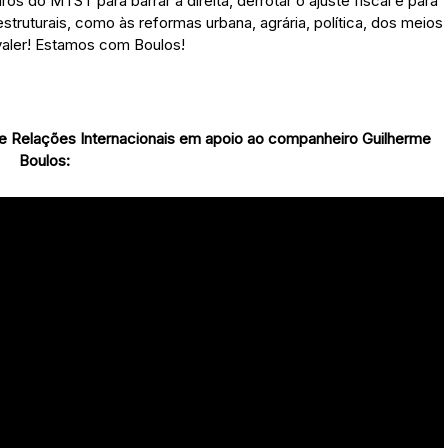
s do MTST para barrar a direita, derrotar o ajuste fiscal e para
struturais, como às reformas urbana, agrária, política, dos meios
 valer! Estamos com Boulos!
o de Relações Internacionais em apoio ao companheiro Guilherme
Boulos: