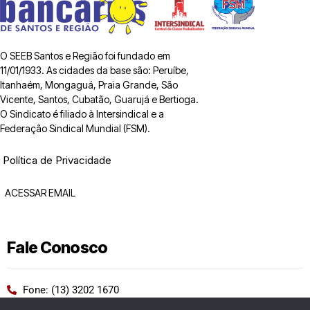
O SEEB Santos e Região foi fundado em
11/01/1933. As cidades da base são: Peruíbe,
Itanhaém, Mongaguá, Praia Grande, São
Vicente, Santos, Cubatão, Guarujá e Bertioga.
O Sindicato é filiado à Intersindical e a
Federação Sindical Mundial (FSM).
Política de Privacidade
ACESSAR EMAIL
Fale Conosco
Fone: (13) 3202 1670
WhatsApp: (13) 99209 2964