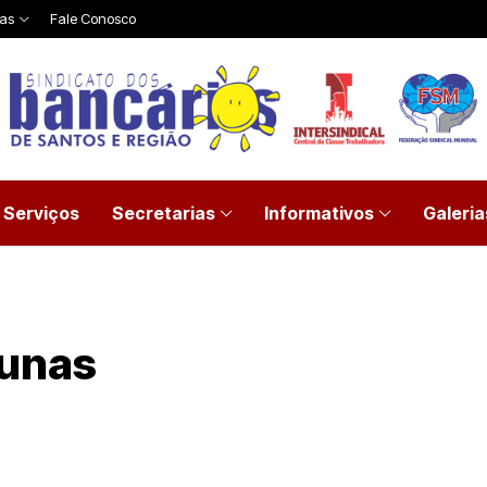
ias
Fale Conosco
Serviços
Secretarias
Informativos
Galeria
tunas