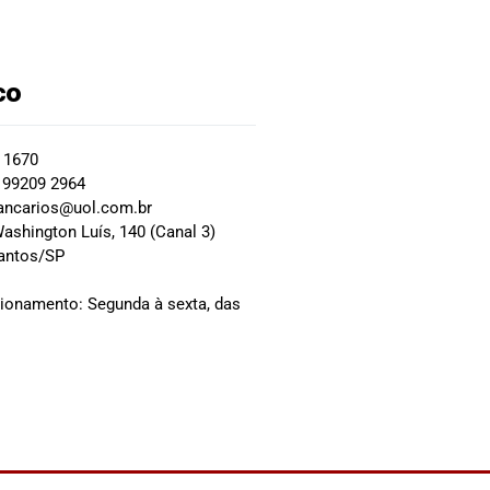
co
2 1670
 99209 2964
ancarios@uol.com.br
ashington Luís, 140 (Canal 3)
Santos/SP
0
cionamento: Segunda à sexta, das