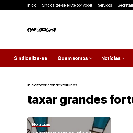
Início
Sindicalize-se e lute por você!
Serviços
Secretar
Sindicalize-se!
Quem somos
Notícias
Início
taxar grandes fortunas
taxar grandes for
Notícias