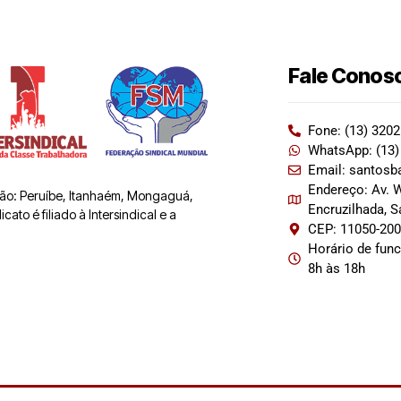
Fale Conos
Fone: (13) 320
WhatsApp: (13)
Email: santosb
Endereço: Av. W
 são: Peruíbe, Itanhaém, Mongaguá,
Encruzilhada, 
ato é filiado à Intersindical e a
CEP: 11050-20
Horário de fun
8h às 18h