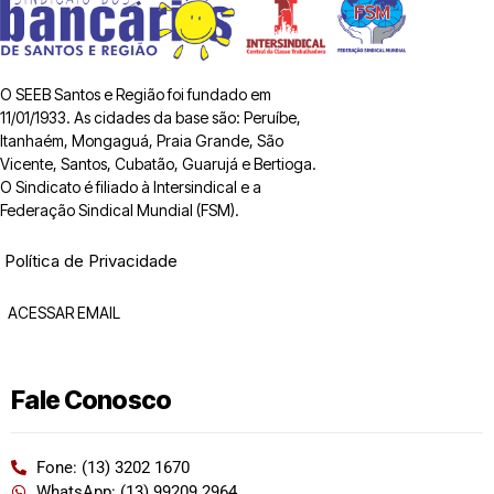
O SEEB Santos e Região foi fundado em
11/01/1933. As cidades da base são: Peruíbe,
Itanhaém, Mongaguá, Praia Grande, São
Vicente, Santos, Cubatão, Guarujá e Bertioga.
O Sindicato é filiado à Intersindical e a
Federação Sindical Mundial (FSM).
Política de Privacidade
ACESSAR EMAIL
Fale Conosco
Fone: (13) 3202 1670
WhatsApp: (13) 99209 2964