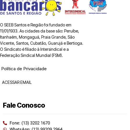
O SEEB Santos e Região foi fundado em
11/01/1933. As cidades da base são: Peruíbe,
Itanhaém, Mongaguá, Praia Grande, São
Vicente, Santos, Cubatão, Guarujá e Bertioga.
O Sindicato é filiado à Intersindical e a
Federação Sindical Mundial (FSM).
Política de Privacidade
ACESSAR EMAIL
Fale Conosco
Fone: (13) 3202 1670
WhatsApp: (13) 99209 2964