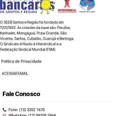
O SEEB Santos e Região foi fundado em
11/01/1933. As cidades da base são: Peruíbe,
Itanhaém, Mongaguá, Praia Grande, São
Vicente, Santos, Cubatão, Guarujá e Bertioga.
O Sindicato é filiado à Intersindical e a
Federação Sindical Mundial (FSM).
Política de Privacidade
ACESSAR EMAIL
Fale Conosco
Fone: (13) 3202 1670
WhatsApp: (13) 99209 2964