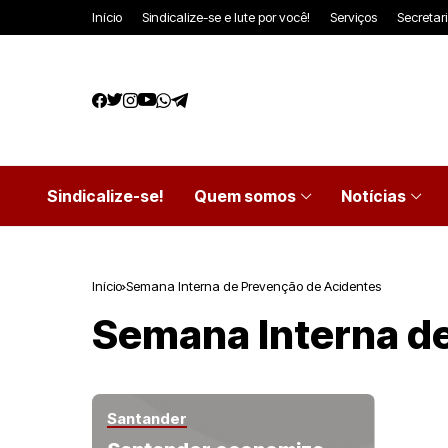
Início
Sindicalize-se e lute por você!
Serviços
Secretar
Sindicalize-se!
Quem somos
Notícias
Início
Semana Interna de Prevenção de Acidentes
Semana Interna d
Santander