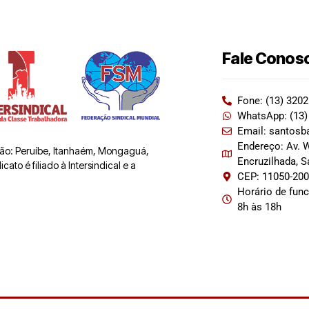
Fale Conos
Fone: (13) 320
WhatsApp: (13)
Email: santosb
Endereço: Av. W
 são: Peruíbe, Itanhaém, Mongaguá,
Encruzilhada, 
ato é filiado à Intersindical e a
CEP: 11050-20
Horário de fun
8h às 18h