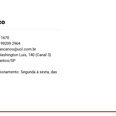
co
2 1670
 99209 2964
ancarios@uol.com.br
ashington Luís, 140 (Canal 3)
Santos/SP
0
cionamento: Segunda à sexta, das