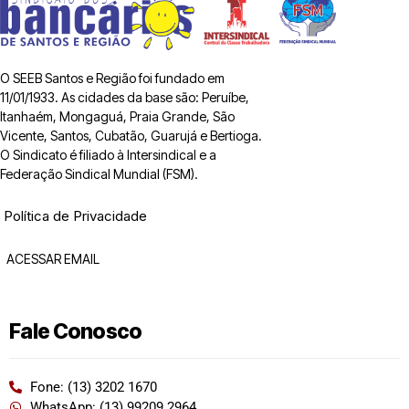
O SEEB Santos e Região foi fundado em
11/01/1933. As cidades da base são: Peruíbe,
Itanhaém, Mongaguá, Praia Grande, São
Vicente, Santos, Cubatão, Guarujá e Bertioga.
O Sindicato é filiado à Intersindical e a
Federação Sindical Mundial (FSM).
Política de Privacidade
ACESSAR EMAIL
Fale Conosco
Fone: (13) 3202 1670
WhatsApp: (13) 99209 2964