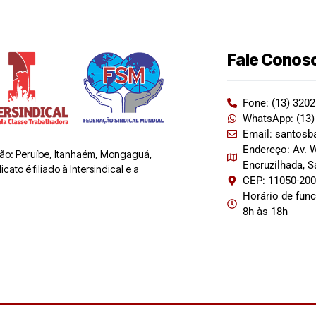
Fale Conos
Fone: (13) 320
WhatsApp: (13)
Email: santosb
Endereço: Av. W
 são: Peruíbe, Itanhaém, Mongaguá,
Encruzilhada, 
ato é filiado à Intersindical e a
CEP: 11050-20
Horário de fun
8h às 18h