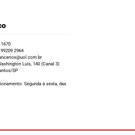
co
2 1670
 99209 2964
ancarios@uol.com.br
ashington Luís, 140 (Canal 3)
Santos/SP
0
cionamento: Segunda à sexta, das