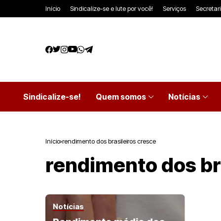
Início
Sindicalize-se e lute por você!
Serviços
Secretar
Sindicalize-se!
Quem somos
Notícias
Início
rendimento dos brasileiros cresce
rendimento dos br
Notícias