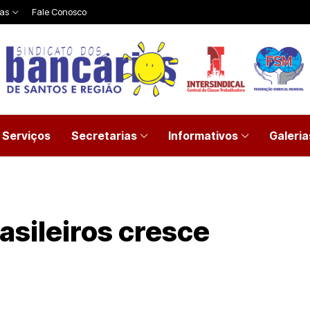
ias
Fale Conosco
Serviços
Secretarias
Informativos
Galeria
asileiros cresce