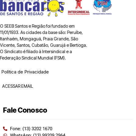
O SEEB Santos e Região foi fundado em
11/01/1933. As cidades da base são: Peruíbe,
Itanhaém, Mongaguá, Praia Grande, São
Vicente, Santos, Cubatão, Guarujá e Bertioga.
O Sindicato é filiado à Intersindical e a
Federação Sindical Mundial (FSM).
Política de Privacidade
ACESSAR EMAIL
Fale Conosco
Fone: (13) 3202 1670
WhatsApp: (13) 99209 2964