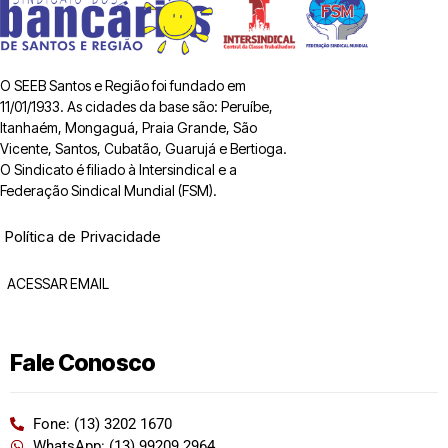
O SEEB Santos e Região foi fundado em
11/01/1933. As cidades da base são: Peruíbe,
Itanhaém, Mongaguá, Praia Grande, São
Vicente, Santos, Cubatão, Guarujá e Bertioga.
O Sindicato é filiado à Intersindical e a
Federação Sindical Mundial (FSM).
Política de Privacidade
ACESSAR EMAIL
Fale Conosco
Fone: (13) 3202 1670
WhatsApp: (13) 99209 2964