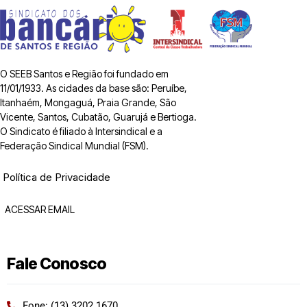
O SEEB Santos e Região foi fundado em
11/01/1933. As cidades da base são: Peruíbe,
Itanhaém, Mongaguá, Praia Grande, São
Vicente, Santos, Cubatão, Guarujá e Bertioga.
O Sindicato é filiado à Intersindical e a
Federação Sindical Mundial (FSM).
Política de Privacidade
ACESSAR EMAIL
Fale Conosco
Fone: (13) 3202 1670