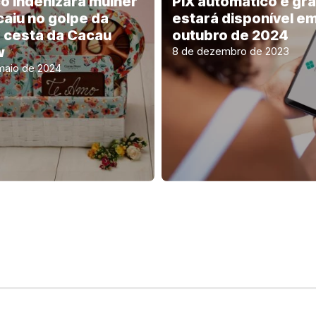
o indenizará mulher
PIX automático e gra
caiu no golpe da
estará disponível e
a cesta da Cacau
outubro de 2024
w
8 de dezembro de 2023
maio de 2024