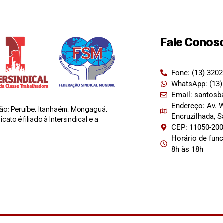
Fale Conos
Fone: (13) 320
WhatsApp: (13)
Email: santosb
Endereço: Av. W
 são: Peruíbe, Itanhaém, Mongaguá,
Encruzilhada, 
ato é filiado à Intersindical e a
CEP: 11050-20
Horário de fun
8h às 18h