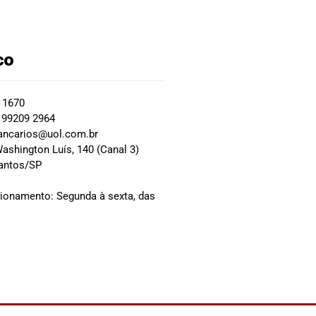
co
2 1670
 99209 2964
ancarios@uol.com.br
ashington Luís, 140 (Canal 3)
Santos/SP
0
cionamento: Segunda à sexta, das