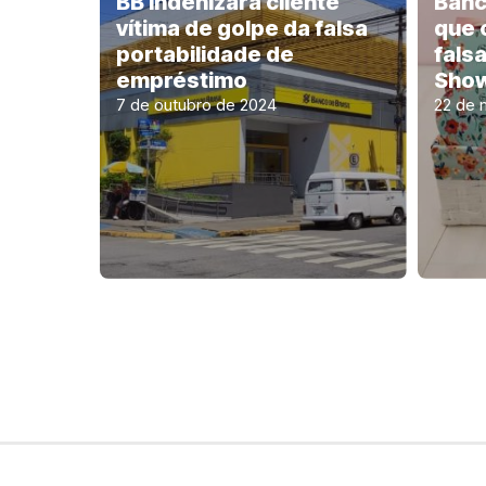
BB indenizará cliente
Banc
vítima de golpe da falsa
que 
portabilidade de
fals
empréstimo
Sho
7 de outubro de 2024
22 de 