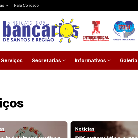
ias
Fale Conosco
Serviços
Secretarias
Informativos
Galeria
iços
as
Notícias