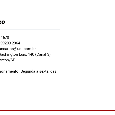
co
2 1670
 99209 2964
ancarios@uol.com.br
ashington Luís, 140 (Canal 3)
Santos/SP
0
cionamento: Segunda à sexta, das