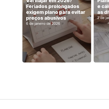
Vai viajar em 2026?
Plan
Feriados prolongados
e cá
exigem plano para evitar
as d
preços abusivos
2 de j
6 de janeiro de 2026