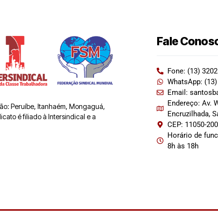
Fale Conos
Fone: (13) 320
WhatsApp: (13)
Email: santosb
Endereço: Av. W
 são: Peruíbe, Itanhaém, Mongaguá,
Encruzilhada, 
ato é filiado à Intersindical e a
CEP: 11050-20
Horário de fun
8h às 18h