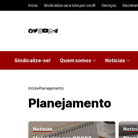
Início
Sindicalize-se e lute por você!
Serviços
Secretar
Sindicalize-se!
Quem somos
Notícias
Início
Planejamento
Planejamento
Notícias
Notíci