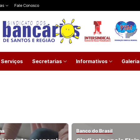
ias
Fale Conosco
Serviços
Secretarias
Informativos
Galeria
as
Banco do Brasil