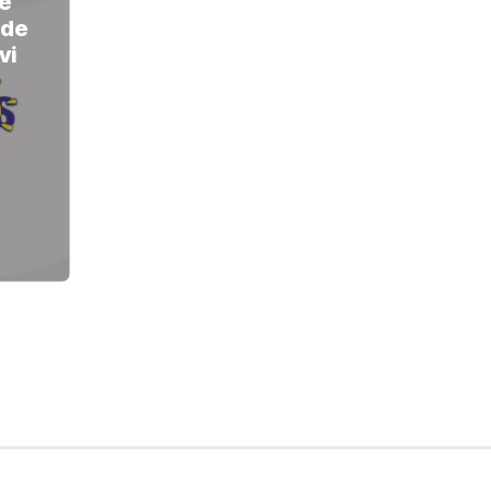
ne
 de
vi