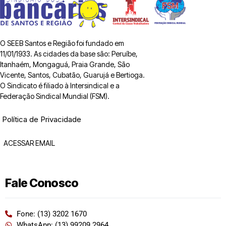
O SEEB Santos e Região foi fundado em
11/01/1933. As cidades da base são: Peruíbe,
Itanhaém, Mongaguá, Praia Grande, São
Vicente, Santos, Cubatão, Guarujá e Bertioga.
O Sindicato é filiado à Intersindical e a
Federação Sindical Mundial (FSM).
Política de Privacidade
ACESSAR EMAIL
Fale Conosco
Fone: (13) 3202 1670
WhatsApp: (13) 99209 2964