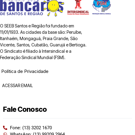
O SEEB Santos e Região foi fundado em
11/01/1933. As cidades da base são: Peruíbe,
Itanhaém, Mongaguá, Praia Grande, São
Vicente, Santos, Cubatão, Guarujá e Bertioga.
O Sindicato é filiado à Intersindical e a
Federação Sindical Mundial (FSM).
Política de Privacidade
ACESSAR EMAIL
Fale Conosco
Fone: (13) 3202 1670
WhatsApp: (13) 99209 2964