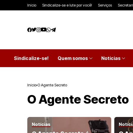
Início
Sindicalize-se e lute por você!
Serviços
Secretar
Sindicalize-se!
Quem somos
Notícias
Início
O Agente Secreto
O Agente Secreto
Notícias
Notíci