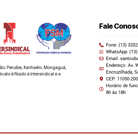
Fale Conos
Fone: (13) 320
WhatsApp: (13)
Email: santosb
Endereço: Av. W
 são: Peruíbe, Itanhaém, Mongaguá,
Encruzilhada, 
ato é filiado à Intersindical e a
CEP: 11050-20
Horário de fun
8h às 18h