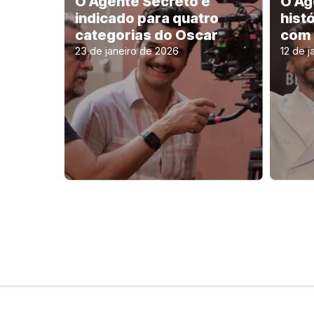
O Agente Secreto é
O Ag
indicado para quatro
hist
categorias do Oscar
com 
23 de janeiro de 2026
12 de j