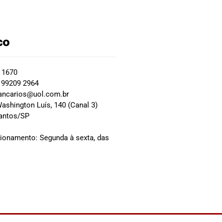
co
2 1670
 99209 2964
ancarios@uol.com.br
ashington Luís, 140 (Canal 3)
Santos/SP
0
cionamento: Segunda à sexta, das