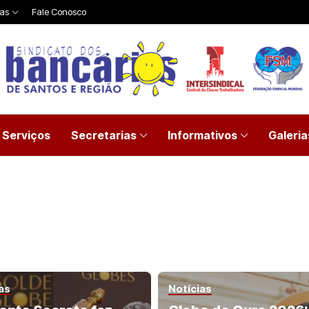
ias
Fale Conosco
Serviços
Secretarias
Informativos
Galeria
as
Notícias