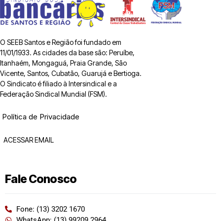
O SEEB Santos e Região foi fundado em
11/01/1933. As cidades da base são: Peruíbe,
Itanhaém, Mongaguá, Praia Grande, São
Vicente, Santos, Cubatão, Guarujá e Bertioga.
O Sindicato é filiado à Intersindical e a
Federação Sindical Mundial (FSM).
Política de Privacidade
ACESSAR EMAIL
Fale Conosco
Fone: (13) 3202 1670
WhatsApp: (13) 99209 2964